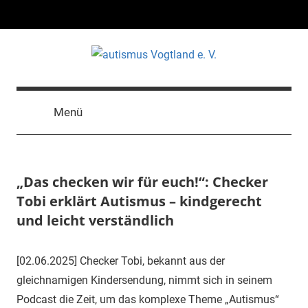
Zum
Inhalt
springen
autismus
Vereinigung
zur
Vogtland
Menü
Förderung
autistischer
e.
Menschen
„Das checken wir für euch!“: Checker
V.
Tobi erklärt Autismus – kindgerecht
und leicht verständlich
2.
Aut-
Uncategorized
[02.06.2025] Checker Tobi, bekannt aus der
Juni
Vogt-
gleichnamigen Kindersendung, nimmt sich in seinem
2025
18
Podcast die Zeit, um das komplexe Theme „Autismus“