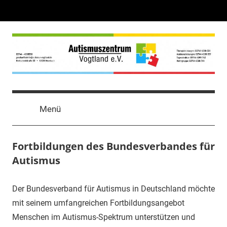
Zum
Inhalt
springen
autismus
Vereinigung
zur
Vogtland
Menü
Förderung
autistischer
e.
Menschen
Fortbildungen des Bundesverbandes für
Autismus
V.
Der Bundesverband für Autismus in Deutschland möchte
mit seinem umfangreichen Fortbildungsangebot
Menschen im Autismus-Spektrum unterstützen und