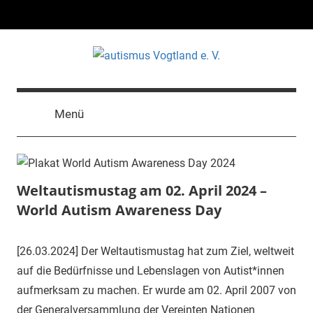
Zum
Inhalt
springen
autismus
Vereinigung
zur
Vogtland
Menü
Förderung
autistischer
e.
Menschen
V.
Weltautismustag am 02. April 2024 –
World Autism Awareness Day
26.
Aut-
Uncategorized
[26.03.2024] Der Weltautismustag hat zum Ziel, weltweit
März
Vogt-
auf die Bedürfnisse und Lebenslagen von Autist*innen
2024
18
aufmerksam zu machen. Er wurde am 02. April 2007 von
der Generalversammlung der Vereinten Nationen