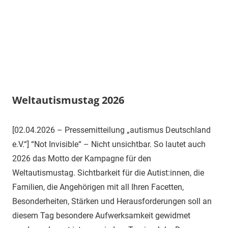
Weltautismustag 2026
2.
Aut-
Uncategorized
[02.04.2026 – Pressemitteilung „autismus Deutschland
April
Vogt-
e.V.“] “Not Invisible“ – Nicht unsichtbar. So lautet auch
2026
18
2026 das Motto der Kampagne für den
Weltautismustag. Sichtbarkeit für die Autist:innen, die
Familien, die Angehörigen mit all Ihren Facetten,
Besonderheiten, Stärken und Herausforderungen soll an
diesem Tag besondere Aufwerksamkeit gewidmet