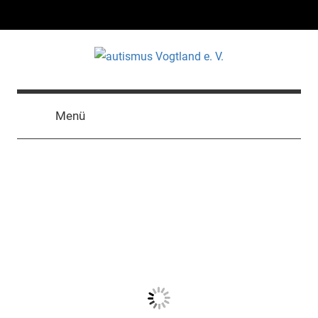
Zum
Inhalt
springen
autismus
Vereinigung
zur
Vogtland
Menü
Förderung
autistischer
e.
Menschen
V.