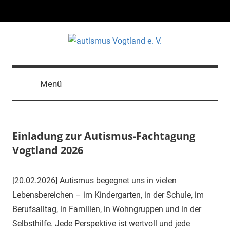
Zum
Inhalt
springen
autismus
Vereinigung
zur
Vogtland
Menü
Förderung
autistischer
e.
Menschen
Einladung zur Autismus-Fachtagung
V.
Vogtland 2026
20.
Aut-
Uncategorized
[20.02.2026] Autismus begegnet uns in vielen
Februar
Vogt-
Lebensbereichen – im Kindergarten, in der Schule, im
2026
18
Berufsalltag, in Familien, in Wohngruppen und in der
Selbsthilfe. Jede Perspektive ist wertvoll und jede