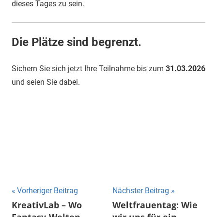
dieses Tages zu sein.
Die Plätze sind begrenzt.
Sichern Sie sich jetzt Ihre Teilnahme bis zum
31.03.2026
und seien Sie dabei.
Beitragsnavigation
Vorheriger Beitrag
Nächster Beitrag
KreativLab – Wo
Weltfrauentag: Wie
Fantasy-Welten
wir uns für ein