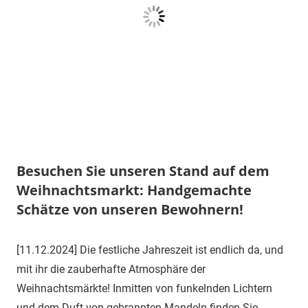
Besuchen Sie unseren Stand auf dem
Weihnachtsmarkt: Handgemachte
Schätze von unseren Bewohnern!
11.
Aut-
Uncategorized
[11.12.2024] Die festliche Jahreszeit ist endlich da, und
Dezember
Vogt-
mit ihr die zauberhafte Atmosphäre der
2024
18
Weihnachtsmärkte! Inmitten von funkelnden Lichtern
und dem Duft von gebrannten Mandeln finden Sie