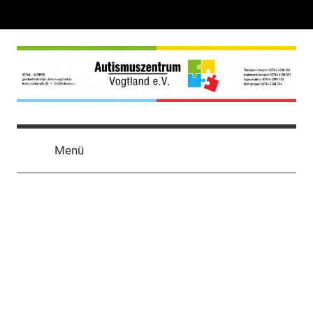
Zum
Inhalt
springen
autismus
Vereinigung
zur
Vogtland
Menü
Förderung
autistischer
e.
Menschen
V.