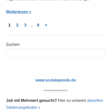
Weiterlesen
Beitragsnavigation
Nächste
1
2
3
8
»
…
Beiträge
Suchen
www.sozialspende.de
Job mit Mehrwert gesucht?
Hier zu unseren
aktuellen
Stellenangeboten »