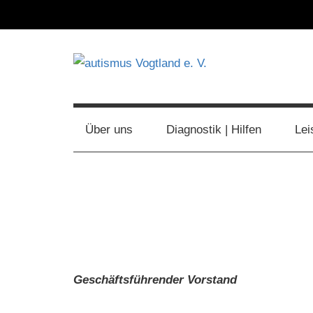
Zum
Inhalt
springen
Vereinigung
autismus
zur
Förderung
Vogtland
Über uns
Diagnostik | Hilfen
Lei
autistischer
Menschen
e.
V.
Geschäftsführender Vorstand