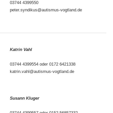
03744 4399550
peter.syndikus@autismus-vogtland.de
Katrin Vahl
03744 4399554 oder 0172 6421338
katrin.vahl@autismus-vogtland.de
Susann Kluger
03744 4399557 oder 0152 56857332